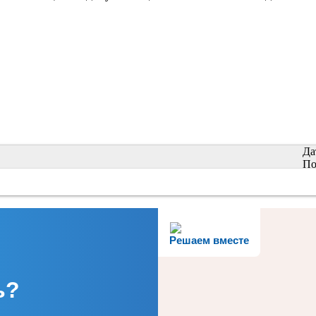
Да
По
Решаем вместе
ь?