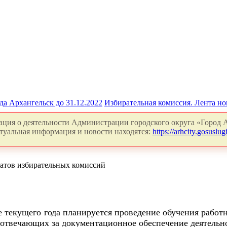
да Архангельск до 31.12.2022
Избирательная комиссия. Лента но
ция о деятельности Администрации городского округа «Город А
туальная информация и новости находятся:
https://arhcity.gosuslugi
ратов избирательных комиссий
е текущего года планируется проведение обучения работ
отвечающих за документационное обеспечение деятельн