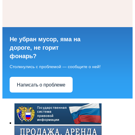
Не убран мусор, яма на
дороге, не горит
фонарь?
Столкнулись с проблемой — сообщите о ней!
Написать о проблеме