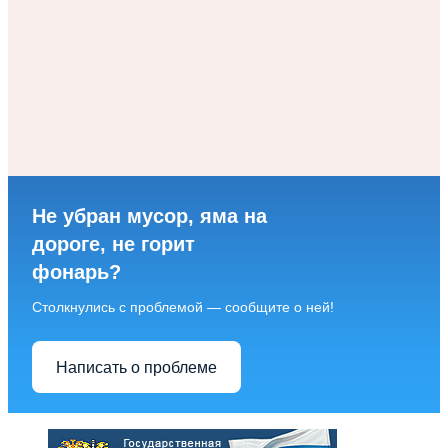
Не убран мусор, яма на
дороге, не горит
фонарь?
Столкнулись с проблемой — сообщите о ней!
Написать о проблеме