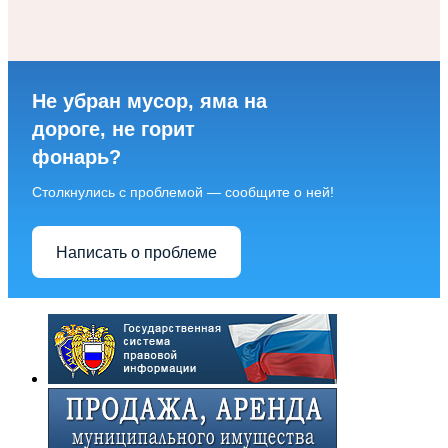
Не убран мусор, яма на
дороге, не горит
фонарь?
Столкнулись с проблемой — сообщите о ней!
Написать о проблеме