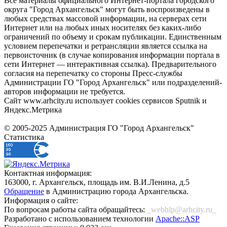
Все материалы официального Интернет-портала городского
округа "Город Архангельск" могут быть воспроизведены в
любых средствах массовой информации, на серверах сети
Интернет или на любых иных носителях без каких-либо
ограничений по объему и срокам публикации. Единственным
условием перепечатки и ретрансляции является ссылка на
первоисточник (в случае копирования информации портала в
сети Интернет — интерактивная ссылка). Предварительного
согласия на перепечатку со стороны Пресс-службы
Администрации ГО "Город Архангельск" или подразделений-
авторов информации не требуется.
Сайт www.arhcity.ru использует cookies сервисов Sputnik и
Яндекс.Метрика
© 2005-2025 Администрация ГО "Город Архангельск"
Статистика
Контактная информация:
163000, г. Архангельск, площадь им. В.И.Ленина, д.5
Обращение
в Администрацию города Архангельска.
Информация о сайте:
По вопросам работы сайта обращайтесь:
_webhlp@arhcity.ru_
Разработано с использованием технологии
Apache::ASP