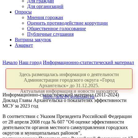
Для граждан
Для организаций
Опросы
Мнения горожан
Оценить противодействие коррупции
Общественное голосование
Публичные слушания
Витрина закупок
Амаркет
Начало
Наш город
Информационно-статистический материал
Здесь размещалась информация о деятельности
Администрации городского округа «Город
Архангельск» до 31.12.2025.
Актуальная информация и новости находятся:
Информационно-статистический материал (2011-2024)
https://arhcity.gosuslugi.ru/
Доклад Главы Архангельска о показателях эффективности
МСУ за 2023 год
В соответствии с Указом Президента Российской Федерации
от 28 апреля 2008 года № 607 "Об оценке эффективности
деятельности органов местного самоуправления городских
округов и муниципальных районов",