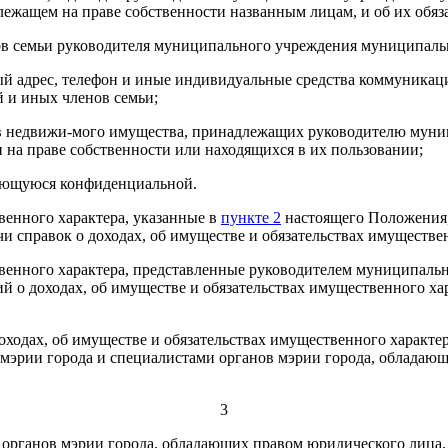
лежащем на праве собственности названным лицам, и об их обяз
нов семьи руководителя муниципального учреждения
муниципальн
вый адрес, телефон и иные индивидуальные средства коммуника
й и иных членов семьи;
ов недвижи-мого имущества, принадлежащих
руководителю муни
и на праве собственности или находящихся в их пользовании;
ляющуюся конфиденциальной.
твенного характера, указанные в
пункте 2
настоящего Положения,
ачи справок о доходах, об имуществе и обязательствах имущест
ственного характера, представленные руководителем муниципаль
ий о доходах, об имуществе и обязательствах имущественного х
оходах, об имуществе и обязательствах имущественного характе
мэрии города и
специалистами органов мэрии города, обладающ
3
органов мэрии города, обладающих правом юридического лица,