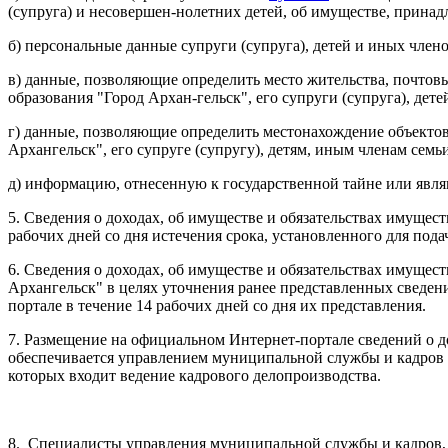
(супруга) и несовершен-нолетних детей, об имуществе, принад
б) персональные данные супруги (супруга), детей и иных чле
в) данные, позволяющие определить место жительства, почто
образования "Город Архан-гельск", его супруги (супруга), дете
г) данные, позволяющие определить местонахождение объект
Архангельск", его супруге (супругу), детям, иным членам семь
д) информацию, отнесенную к государственной тайне или яв
5. Сведения о доходах, об имуществе и обязательствах имущес
рабочих дней со дня истечения срока, установленного для под
6. Сведения о доходах, об имуществе и обязательствах имуще
Архангельск" в целях уточнения ранее представленных сведен
портале в течение 14 рабочих дней со дня их представления.
7. Размещение на официальном Интернет-портале сведений о д
обеспечивается управлением муниципальной службы и кадров 
которых входит ведение кадрового делопроизводства.
8.
Специалисты
управления муниципальной службы и кадров, 