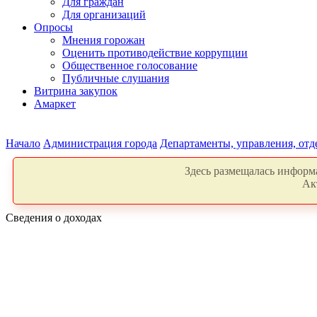
Для граждан
Для организаций
Опросы
Мнения горожан
Оценить противодействие коррупции
Общественное голосование
Публичные слушания
Витрина закупок
Амаркет
Начало
Администрация города
Департаменты, управления, от
Здесь размещалась информа
Ак
Сведения о доходах