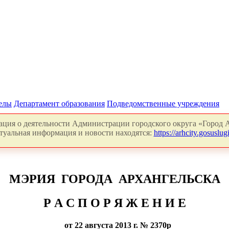
делы
Департамент образования
Подведомственные учреждения
ция о деятельности Администрации городского округа «Город А
туальная информация и новости находятся:
https://arhcity.gosuslugi
МЭРИЯ ГОРОДА АРХАНГЕЛЬСКА
Р А С П О Р Я Ж Е Н И Е
от 22 августа
2013 г
. № 2370р