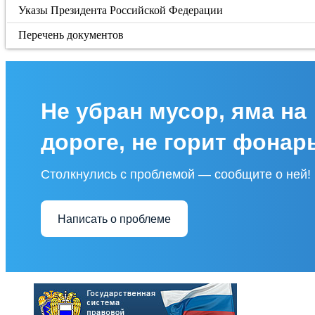
Указы Президента Российской Федерации
Перечень документов
Не убран мусор, яма на
дороге, не горит фонар
Столкнулись с проблемой — сообщите о ней!
Написать о проблеме