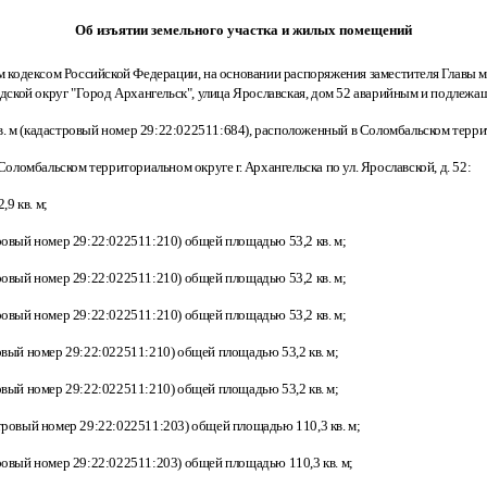
Об изъятии земельного участка и жилых помещений
кодексом Российской Федерации, на основании распоряжения заместителя Главы му
одской округ "Город Архангельск", улица Ярославская, дом 52 аварийным и подлежа
 м (кадастровый номер 29:22:022511:684), расположенный в Соломбальском территор
ломбальском территориальном округе г. Архангельска по ул. Ярославской, д. 52:
9 кв. м;
ровый номер 29:22:022511:210) общей площадью 53,2 кв. м;
ровый номер 29:22:022511:210) общей площадью 53,2 кв. м;
ровый номер 29:22:022511:210) общей площадью 53,2 кв. м;
овый номер 29:22:022511:210) общей площадью 53,2 кв. м;
овый номер 29:22:022511:210) общей площадью 53,2 кв. м;
стровый номер 29:22:022511:203) общей площадью 110,3 кв. м;
тровый номер 29:22:022511:203) общей площадью 110,3 кв. м;