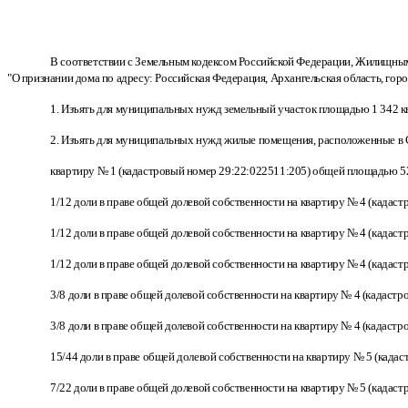
В соответствии с Земельным кодексом Российской Федерации, Жилищным 
"О признании дома по адресу: Российская Федерация, Архангельская область, гор
1. Изъять для муниципальных нужд земельный участок площадью 1 342 кв.
2. Изъять для муниципальных нужд жилые помещения, расположенные в Со
квартиру № 1 (кадастровый номер 29:22:022511:205) общей площадью 52,
1/12 доли в праве общей долевой собственности на квартиру № 4 (кадаст
1/12 доли в праве общей долевой собственности на квартиру № 4 (кадаст
1/12 доли в праве общей долевой собственности на квартиру № 4 (кадаст
3/8 доли в праве общей долевой собственности на квартиру № 4 (кадастр
3/8 доли в праве общей долевой собственности на квартиру № 4 (кадастр
15/44 доли в праве общей долевой собственности на квартиру № 5 (када
7/22 доли в праве общей долевой собственности на квартиру № 5 (кадас