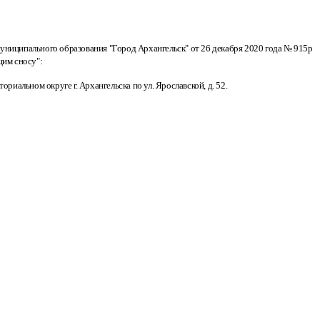
ниципального образования "Город Архангельск" от 26 декабря 2020 года № 915р
щим сносу":
иальном округе г. Архангельска по ул. Ярославской, д. 52.