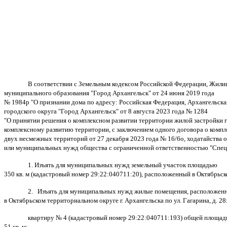
В соответствии с Земельным кодексом Российской Федерации, Жили
муниципального образования "Город Архангельск" от 24 июня 2019 года
№ 1984р "О признании дома по адресу: Российская Федерация, Архангельская
городского округа "Город Архангельск" от 8 августа 2023 года № 1284
"О принятии решения о комплексном развитии территории жилой застройки 
комплексному развитию территории, с заключением одного договора о компл
двух несмежных территорий от 27 декабря 2023 года № 16/6о, ходатайства 
или муниципальных нужд общества с ограниченной ответственностью "Специ
1. Изъять для муниципальных нужд земельный участок площадью
350 кв. м (кадастровый номер 29:22:040711:20), расположенный в Октябрьском
2. Изъять для муниципальных нужд жилые помещения, расположен
в Октябрьском территориальном округе г. Архангельска по ул. Гагарина, д. 28
квартиру № 4 (кадастровый номер 29:22:040711:193) общей площа
51 кв. м;