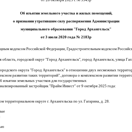
Об изъятии земельного участка и жилых помещений,
о признании утратившим силу распоряжения Администрации
муниципального образования "Город Архангельск"
от 3 июля 2020 года № 2183р
щным кодексом Российской Федерации, Градостроительным кодексом Российск
 область, городской округ "Город Архангельск", город Архангельск, улица Г
городского округа "Город Архангельск" в отношении двух несмежных территор
ексном развитии таких территорий", договора о комплексном развитии террит
об изъятии земельных участков для государственных
ализированный застройщик "Прайм Инвест" от 9 октября 2025 года:
 территориальном округе г. Архангельска по ул. Гагарина, д. 28.
ные
:
дью