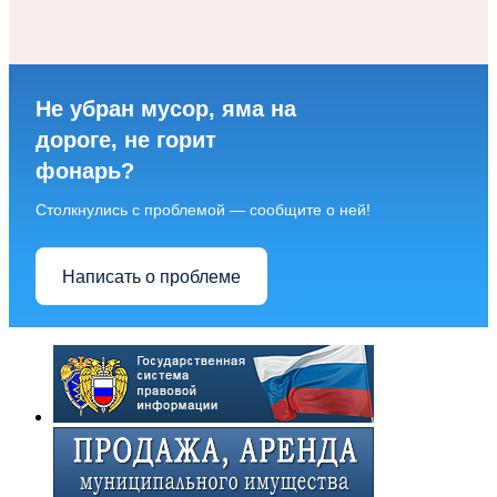
Не убран мусор, яма на
дороге, не горит
фонарь?
Столкнулись с проблемой — сообщите о ней!
Написать о проблеме