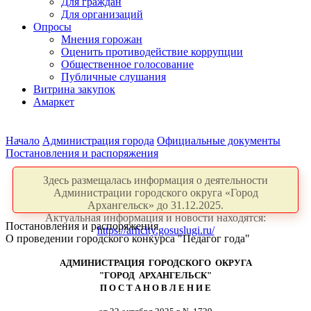
Для граждан
Для организаций
Опросы
Мнения горожан
Оценить противодействие коррупции
Общественное голосование
Публичные слушания
Витрина закупок
Амаркет
Начало
Администрация города
Официальные документы
Постановления и распоряжения
Здесь размещалась информация о деятельности
Администрации городского округа «Город
Архангельск» до 31.12.2025.
Актуальная информация и новости находятся:
Постановления и распоряжения
https://arhcity.gosuslugi.ru/
О проведении городского конкурса "Педагог года"
АДМИНИСТРАЦИЯ ГОРОДСКОГО ОКРУГА
"ГОРОД АРХАНГЕЛЬСК"
П О С Т А Н О В Л Е Н И Е