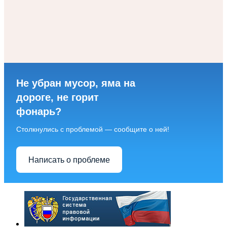
Не убран мусор, яма на
дороге, не горит
фонарь?
Столкнулись с проблемой — сообщите о ней!
Написать о проблеме