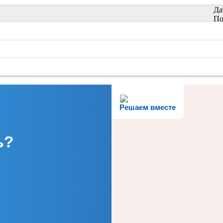
Да
По
Решаем вместе
ь?