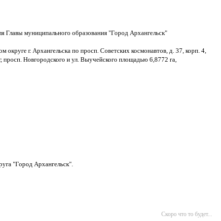
ля Главы муниципального образования "Город Архангельск"
круге г. Архангельска по просп. Советских космонавтов, д. 37, корп. 4,
 просп. Новгородского и ул. Выучейского площадью 6,8772 га,
руга "Город Архангельск".
Скоро что то будет...