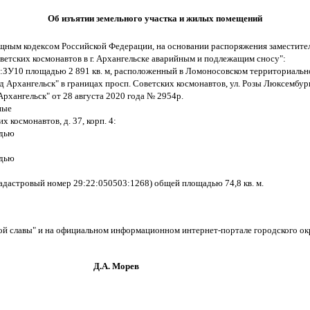
Об изъятии земельного участка и жилых помещений
щным кодексом Российской Федерации, на основании распоряжения заместите
оветских космонавтов в г. Архангельске аварийным и подлежащим сносу":
ЗУ10 площадью 2 891 кв. м, расположенный в Ломоносовском территориальном о
Архангельск" в границах просп. Советских космонавтов, ул. Розы Люксембург,
хангельск" от 28 августа 2020 года № 2954р.
ные
 космонавтов, д. 37, корп. 4:
адью
адью
кадастровый номер 29:22:050503:1268) общей площадью 74,8 кв. м.
кой славы" и на официальном информационном интернет-портале городского ок
орев