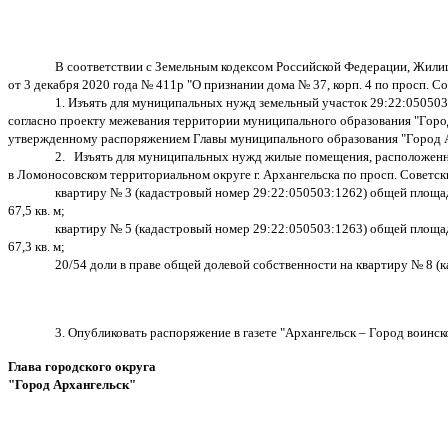
В соответствии с Земельным кодексом Российской Федерации, Жили
от 3 декабря 2020 года № 411р "О признании дома № 37, корп. 4 по просп. С
1. Изъять для муниципальных нужд земельный участок 29:22:050503:
согласно проекту межевания территории муниципального образования "Город 
утвержденному распоряжением Главы муниципального образования "Город Ар
2. Изъять для муниципальных нужд жилые помещения, расположен
в Ломоносовском территориальном округе г. Архангельска по просп. Советских
квартиру № 3 (кадастровый номер 29:22:050503:1262) общей площ
67,5 кв. м;
квартиру № 5 (кадастровый номер 29:22:050503:1263) общей площ
67,3 кв. м;
20/54 доли в праве общей долевой собственности на квартиру № 8 (
3. О
публиковать распоряжение в газете "Архангельск – Город воинс
Глава городского округа
"Город Архангельск"
Д.А. М