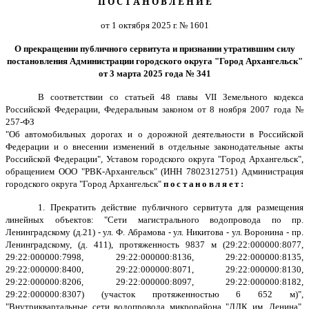
П О С Т А Н О В Л Е Н И Е
от 1 октября 2025 г. № 1601
О прекращении публичного сервитута и признании утратившим силу
постановления Администрации городского округа "Город Архангельск"
от 3 марта 2025 года № 341
В соответствии со статьей 48 главы VII Земельного кодекса
Российской Федерации, Федеральным законом от 8 ноября 2007 года №
257-ФЗ
"Об автомобильных дорогах и о дорожной деятельности в Российской
Федерации и о внесении изменений в отдельные законодательные акты
Российской Федерации", Уставом городского округа "Город Архангельск",
обращением ООО "РВК-Архангельск" (ИНН 7802312751) Администрация
городского округа "Город Архангельск"
постановляет:
1. Прекратить действие публичного сервитута для размещения
линейных объектов: "Сети магистрального водопровода по пр.
Ленинградскому (д.21) - ул. Ф. Абрамова - ул. Никитова - ул. Воронина - пр.
Ленинградскому, (д. 411), протяженность 9837 м (29:22:000000:8077,
29:22:000000:7998, 29:22:000000:8136, 29:22:000000:8135,
29:22:000000:8400, 29:22:000000:8071, 29:22:000000:8130,
29:22:000000:8206, 29:22:000000:8097, 29:22:000000:8182,
29:22:000000:8307) (участок протяженностью 6 652 м)",
"Внутриквартальные сети водопровода микрорайона "ЛДК им. Ленина",