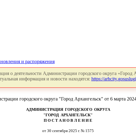
новления и распоряжения
ция о деятельности Администрации городского округа «Город А
туальная информация и новости находятся:
https://arhcity.gosuslugi
рации городского округа "Город Архангельск" от 6 марта 2024
АДМИНИСТРАЦИЯ ГОРОДСКОГО ОКРУГА
"ГОРОД АРХАНГЕЛЬСК"
П О С Т А Н О В Л Е Н И Е
от 30 сентября 2025 г. № 1575