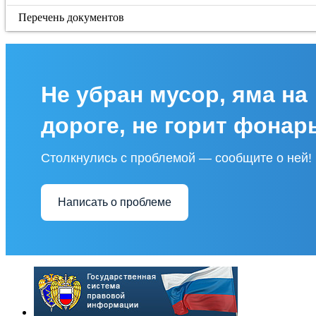
Перечень документов
Не убран мусор, яма на
дороге, не горит фонар
Столкнулись с проблемой — сообщите о ней!
Написать о проблеме