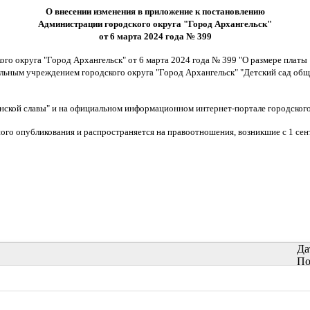
О внесении изменения в приложение к постановлению
Администрации городского округа "Город Архангельск"
от 6 марта 2024 года № 399
го округа "Город Архангельск" от 6 марта 2024 года № 399
"О размере платы
ьным учреждением городского округа "Город Архангельск" "Детский сад общ
инской славы" и на официальном информационном интернет-портале городского
ного опубликования и распространяется на правоотношения, возникшие с 1 сен
Да
По