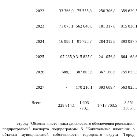
2022
33 766,9
75 555,8
250 306,8
359 629,
2023
71 073,1
562 646,0
181 317,0
815 036,
2024
16 999,1
91 725,7
284 312,9
393 037,
2025
107 285,9
315 825,9
241 056,8
664 168,
2026
689,1
387 803,6
367 160,6
755 653,
2027
-
170 216,1
393 609,4
563 825,
Всего
1 603
3 551
229 814,1
1 717 763,5
773,1
350,7";
строку "Объемы и источники финансового обеспечения реализации
подпрограммы" паспорта подпрограммы 6
"Капитальные вложения в
объекты муниципальной собственности городского округа "Город