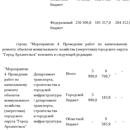
бюджет
Федеральный
250 306,8
181 317,0
284 312,
бюджет
строку "Мероприятие 4. Проведение работ по капитальному
ремонту объектов коммунального хозяйства (энергетики) городского округа
"Город Архангельск" изложить в следующей редакции:
"Мероприятие
5
9
-
Итого
-
4.
Проведение
Департамент
990,0
769,7
работ по
транспорта,
капитальному
строительства и
ремонту
городской
Городской
5
объектов
инфраструктуры
183,8
-
-
бюджет
990,0
коммунального
/ департамент
хозяйства
транспорта,
(энергетики)
строительства
городского
и городской
Областной
9
округа "Город
инфраструктуры
-
-
-
бюджет
585,9
Архангельск"