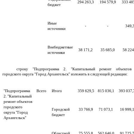
294 263,3
194 579,9
333 48
бюджет
Иные
-
-
349,
источники
Внебюджетные
38 171,2
35 685,0
58 224
источники
строку "Подпрограмма 2. "Капитальный ремонт объектов
городского округа "Город Архангельск" изложить в следующей редакции:
"Подпрограмма
Всего
Итого
359 629,5
815 036,1
393 037,
2. "Капитальный
ремонт объектов
городского
Городской
33 766,9
71 073,1
16 999,
округа "Город
бюджет
Архангельск"
Областной
75 555,8
562 646,0
91 725,