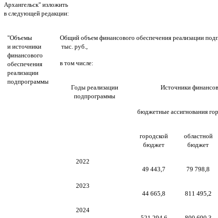
Архангельск"
изложить
в следующей редакции:
"Объемы
Общий объем финансового обеспечения реализации подп
и источники
тыс. руб.,
финансового
в том числе:
обеспечения
реализации
подпрограммы
Годы реализации
Источники финансово
подпрограммы
бюджетные ассигнования го
городской
областной
бюджет
бюджет
2022
49 443,7
79 798,8
2023
44 665,8
811 495,2
2024
521 294,6
800 690,3