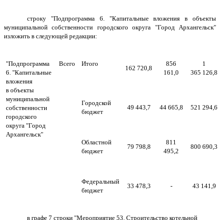
строку "Подпрограмма 6. "Капитальные вложения в объекты
муниципальной собственности городского округа "Город Архангельск"
изложить в следующей редакции:
"Подпрограмма
Всего
Итого
856
1
162 720,8
6. "Капитальные
161,0
365 126,8
вложения
в объекты
муниципальной
Городской
49 443,7
44 665,8
521 294,6
собственности
бюджет
городского
округа "Город
Архангельск"
Областной
811
79 798,8
800 690,3
бюджет
495,2
Федеральный
33 478,3
-
43 141,9
бюджет
в графе 7 строки "Мероприятие 53. Строительство котельной