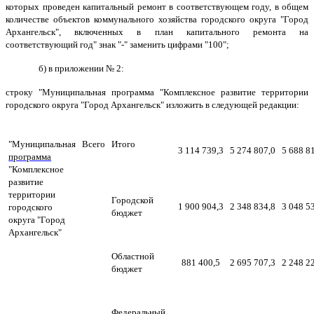
которых проведен капитальный ремонт в соответствующем году, в общем
количестве объектов коммунального хозяйства городского округа "Город
Архангельск", включенных в план капитального ремонта на
соответствующий год" знак "-" заменить цифрами "100";
б) в приложении № 2:
строку "Муниципальная программа "Комплексное развитие территории
городского округа "Город Архангельск" изложить в следующей редакции:
"Муниципальная
Всего
Итого
3 114 739,3
5 274 807,0
5 688 8
программа
"Комплексное
развитие
территории
Городской
1 900 904,3
2 348 834,8
3 048 5
городского
бюджет
округа "Город
Архангельск"
Областной
881 400,5
2 695 707,3
2 248 2
бюджет
Федеральный