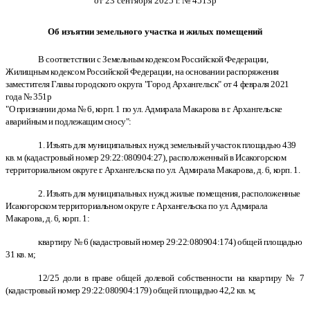
от 23 сентября 2025 г. № 4513р
Об изъятии земельного участка и жилых помещений
В соответствии с Земельным кодексом Российской Федерации,
Жилищным кодексом Российской Федерации, на основании распоряжения
заместителя Главы городского округа "Город Архангельск" от 4 февраля 2021
года № 351р
"О признании дома № 6, корп. 1 по ул. Адмирала Макарова в г. Архангельске
аварийным и подлежащим сносу":
1. Изъять для муниципальных нужд земельный участок площадью 439
кв. м (кадастровый номер 29:22:080904:27), расположенный в Исакогорском
территориальном округе г. Архангельска по ул. Адмирала Макарова, д. 6, корп. 1.
2. Изъять для муниципальных нужд жилые помещения, расположенные
Исакогорском территориальном округе г. Архангельска по ул. Адмирала
Макарова, д. 6, корп. 1:
квартиру № 6 (кадастровый номер 29:22:080904:174) общей площадью
31 кв. м;
12/25 доли в праве общей долевой собственности на квартиру № 7
(кадастровый номер 29:22:080904:179) общей площадью 42,2 кв. м;