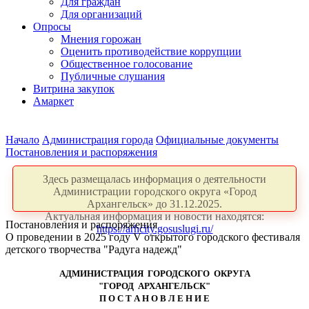
Для граждан
Для организаций
Опросы
Мнения горожан
Оценить противодействие коррупции
Общественное голосование
Публичные слушания
Витрина закупок
Амаркет
Начало
Администрация города
Официальные документы
Постановления и распоряжения
Здесь размещалась информация о деятельности
Администрации городского округа «Город
Архангельск» до 31.12.2025.
Актуальная информация и новости находятся:
Постановления и распоряжения
https://arhcity.gosuslugi.ru/
О проведении в 2025 году V открытого городского фестиваля
детского творчества "Радуга надежд"
АДМИНИСТРАЦИЯ ГОРОДСКОГО ОКРУГА
"ГОРОД АРХАНГЕЛЬСК"
П О С Т А Н О В Л Е Н И Е