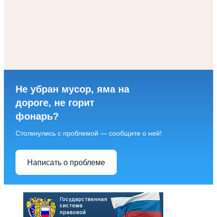
Не убран мусор, яма на
дороге, не горит
фонарь?
Столкнулись с проблемой — сообщите о ней!
Написать о проблеме