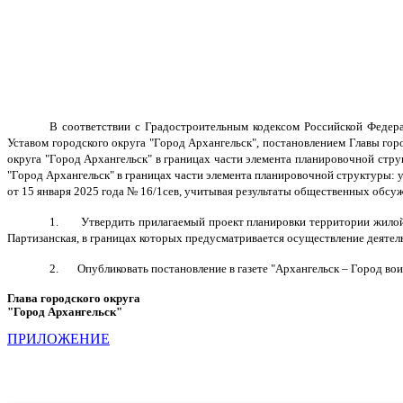
В соответствии с Градостроительным кодексом Российской Федер
Уставом городского округа "Город Архангельск", постановлением Главы го
округа "Город Архангельск" в границах части элемента планировочной струк
"Город Архангельск" в границах части элемента планировочной структуры: ул
от 15 января 2025 года № 16/1сев, учитывая результаты общественных обсу
1. Утвердить прилагаемый проект
планировки территории жилой 
Партизанская, в границах которых предусматривается осуществление деяте
2. Опубликовать постановление в газете "Архангельск – Город вои
Глава городского округа
"Город Архангельск"
Д.А. 
ПРИЛОЖЕНИЕ