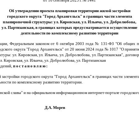
от 10 сентября 2025 г. № 1441
Об утверждении проекта планировки территории жилой застройки
городского округа "Город Архангельск" в границах части элемента
планировочной структуры: ул. Кировская, ул. Ильича, ул. Добролюбова,
ул. Партизанская, в границах которых предусматривается осуществление
деятельности по комплексному развитию территории
ации, Федеральным законом от 6 октября 2003 года № 131-ФЗ "Об общих п
родского округа "Город Архангельск" от 20 июня 2024 года № 1017 "О принят
туры: ул. Кировская, ул. Ильича, ул. Добролюбова, ул. Партизанская", дого
. Кировская, ул. Ильича, ул. Добролюбова, ул. Партизанская
ждений,
постановляю:
застройки городского округа "Город Архангельск" в границах части элемента
льности по комплексному развитию территории
.
нской славы" и на официальном информационном интернет-портале городского
Морев