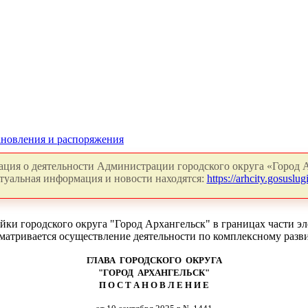
новления и распоряжения
ция о деятельности Администрации городского округа «Город А
туальная информация и новости находятся:
https://arhcity.gosuslugi
и городского округа "Город Архангельск" в границах части эле
усматривается осуществление деятельности по комплексному раз
ГЛАВА ГОРОДСКОГО ОКРУГА
"ГОРОД АРХАНГЕЛЬСК"
П О С Т А Н О В Л Е Н И Е