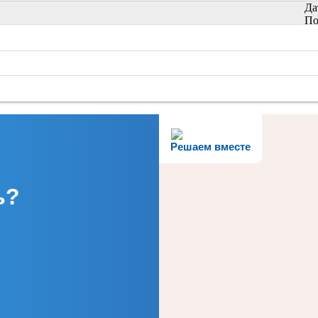
Да
По
Решаем вместе
ь?