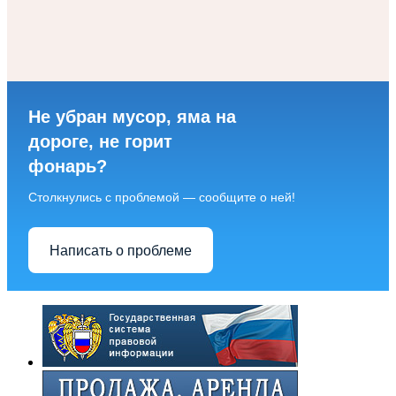
Не убран мусор, яма на
дороге, не горит
фонарь?
Столкнулись с проблемой — сообщите о ней!
Написать о проблеме