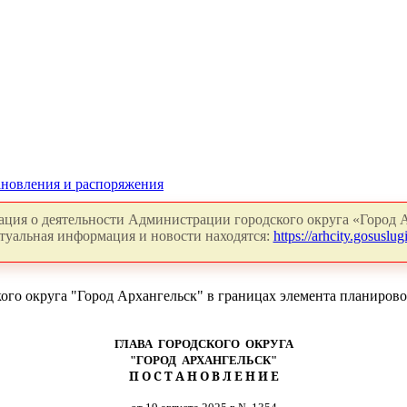
новления и распоряжения
ция о деятельности Администрации городского округа «Город А
туальная информация и новости находятся:
https://arhcity.gosuslugi
ого округа "Город Архангельск" в границах элемента планирово
ГЛАВА ГОРОДСКОГО ОКРУГА
"ГОРОД АРХАНГЕЛЬСК"
П О С Т А Н О В Л Е Н И Е