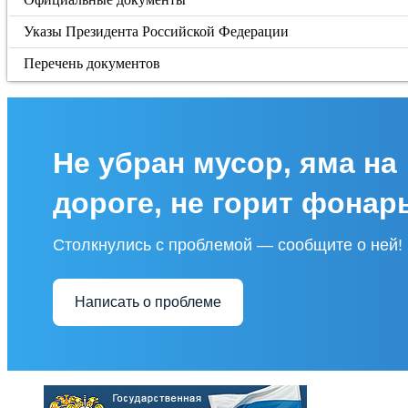
Указы Президента Российской Федерации
Перечень документов
Не убран мусор, яма на
дороге, не горит фонар
Столкнулись с проблемой — сообщите о ней!
Написать о проблеме