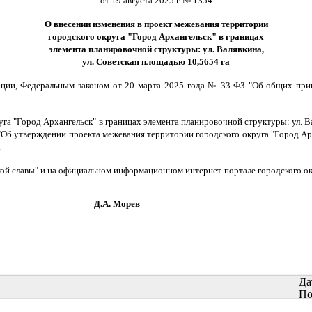
от 19 августа 2025 г. № 1354
О внесении изменения в проект межевания территории
городского округа "Город Архангельск" в границах
элемента планировочной структуры: ул. Валявкина,
ул. Советская площадью 10,5654 га
ации, Федеральным законом от 20 марта 2025 года № 33-ФЗ "Об общих при
уга "Город Архангельск" в границах элемента планировочной структуры: ул. 
"Об утверждении проекта межевания территории городского округа "Город Арх
.
кой славы" и на официальном информационном интернет-портале городского ок
орев
Да
По