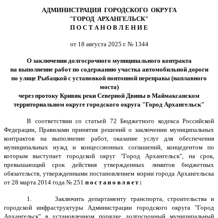
АДМИНИСТРАЦИЯ ГОРОДСКОГО ОКРУГА
"ГОРОД АРХАНГЕЛЬСК"
П О С Т А Н О В Л Е Н И Е
от 18 августа 2025 г. № 1344
О заключении долгосрочного муниципального контракта
на выполнение работ по содержанию участка автомобильной дороги
по улице Рыбацкой с установкой понтонной переправы (наплавного
моста)
через протоку Кривяк реки Северной Двины в Маймаксанском
территориальном округе городского округа "Город Архангельск"
В соответствии со статьей 72 Бюджетного кодекса Российской
Федерации, Правилами принятия решений о заключении муниципальных
контрактов на выполнение работ, оказание услуг для обеспечения
муниципальных нужд и концессионных соглашений, концедентом по
которым выступает городской округ "Город Архангельск", на срок,
превышающий срок действия утвержденных лимитов бюджетных
обязательств, утвержденными постановлением мэрии города Архангельска
от 28 марта 2014 года № 251
постановляет:
1. Заключить департаменту транспорта, строительства и
городской инфраструктуры Администрации городского округа "Город
Архангельск" в установленном порядке долгосрочный муниципальный