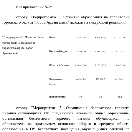
б) в приложении № 2:
строку "Подпрограмма 1. "Развитие образования на территории
городского округа "Город Архангельск" изложить в следующей редакции:
"Подпрограмма 1. "Развитие
Всего
Итого
7 119 384,8
8 213 470,2
8 7
2
4
713
,
9
образования на территории
городского округа "Город
Городской бюджет
2 070 033,6
2 393 104,0
2 822 313,2
Архангельск"
Областной бюджет
4 586 930,4
5 270 173,7
5 4
5
0
937
,
0
Федеральный
462 420,8
550 192,5
451 381,9
бюджет
Иные источники
0,0
0,0
81,8
строку "Мероприятие 5. Организация бесплатного горячего
питания обучающихся ОУ, получающих начальное общее образование,
организация бесплатного горячего питания обучающихся по
образовательным программам основного общего и среднего общего
образования в ОУ, бесплатного посещения обучающимися занятий по