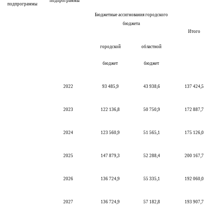
подпрограммы
подпрограммы
Бюджетные ассигнования городского
бюджета
Итого
городской
областной
бюджет
бюджет
2022
93 485,9
43 938,6
137 424,5
2023
122 136,8
50 750,9
172 887,7
2024
123 560,9
51 565,1
175 126,0
2025
147 879,3
52 288,4
200 167,7
2026
136 724,9
55 335,1
192 060,0
2027
136 724,9
57 182,8
193 907,7