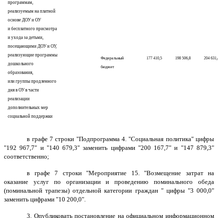
программам,
реализуемым на платной
основе ДОУ и ОУ
и бесплатного присмотра
и ухода за детьми,
посещающими ДОУ и ОУ,
реализующие программы
Федеральный
177 410,5
198 506,8
2
04
631
,
дошкольного
бюджет
образования,
или группы продленного
дня в ОУ в части
реализации
дополнительных мер
социальной поддержки
в графе 7 строки "Подпрограмма 4. "Социальная политика" цифры
"192 967,7" и "140 679,3" заменить цифрами "200 167,7" и "147 879,3"
соответственно;
в графе 7 строки "Мероприятие 15. "Возмещение затрат на
оказание услуг по организации и проведению поминального обеда
(поминальной трапезы) отдельной категории граждан " цифры "3 000,0"
заменить цифрами "10 200,0".
3. Опубликовать постановление на официальном информационном