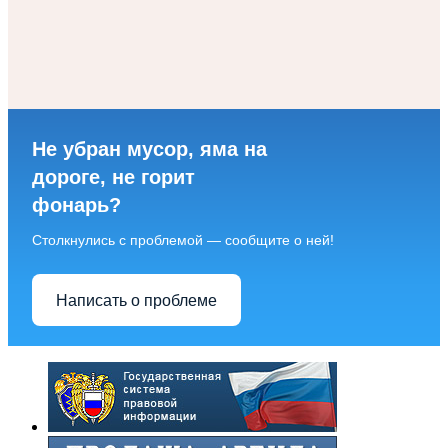
Не убран мусор, яма на
дороге, не горит
фонарь?
Столкнулись с проблемой — сообщите о ней!
Написать о проблеме