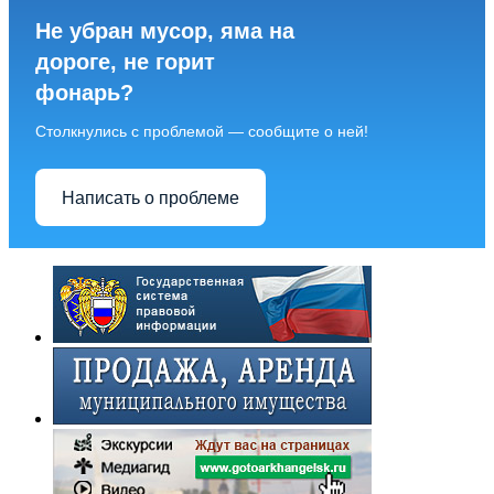
Не убран мусор, яма на
дороге, не горит
фонарь?
Столкнулись с проблемой — сообщите о ней!
Написать о проблеме