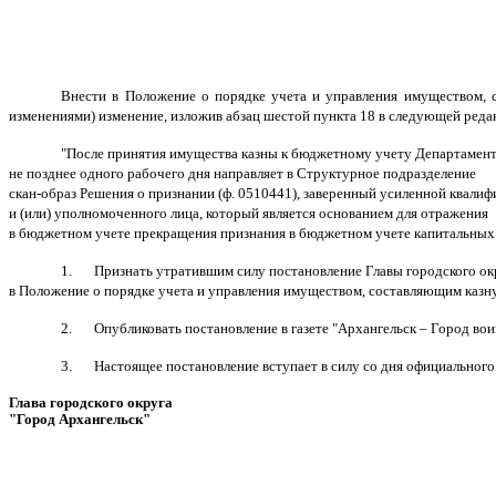
Внести в Положение о порядке учета и управления имуществом, с
изменениями) изменение, изложив абзац шестой пункта 18 в следующей реда
"После принятия имущества казны к бюджетному учету Департамен
не позднее одного рабочего дня направляет в Структурное подразделение
скан-образ Решения о признании (ф. 0510441), заверенный усиленной квал
и (или) уполномоченного лица, который является основанием для отражения
в бюджетном учете прекращения признания в бюджетном учете капитальных 
1.
Признать утратившим силу постановление Главы городского ок
в Положение о порядке учета и управления имуществом, составляющим казну
2.
Опубликовать постановление в газете "Архангельск – Город во
3.
Настоящее постановление вступает в силу со дня официального
Глава городского округа
"Город Архангельск"
Д.А. М