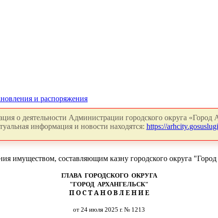
новления и распоряжения
ция о деятельности Администрации городского округа «Город А
туальная информация и новости находятся:
https://arhcity.gosuslugi
ния имуществом, составляющим казну городского округа "Город
ГЛАВА ГОРОДСКОГО ОКРУГА
"ГОРОД АРХАНГЕЛЬСК"
П О С Т А Н О В Л Е Н И Е
от 24 июля 2025 г. № 1213