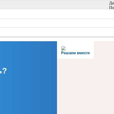
Да
По
Решаем вместе
ь?