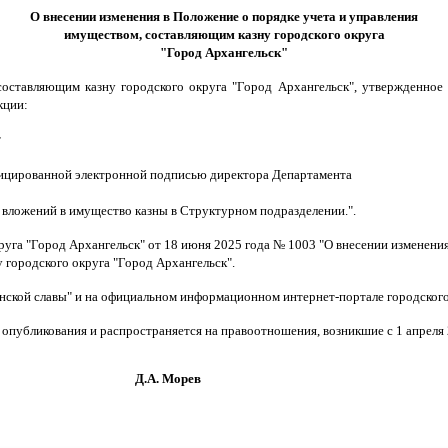
О внесении изменения в Положение о порядке учета и управления
имуществом, составляющим казну городского округа
"Город Архангельск"
оставляющим казну городского округа "Город Архангельск", утвержденное 
кции:
т
ифицированной электронной подписью директора Департамента
вложений в имущество казны в Структурном подразделении.".
руга "Город Архангельск" от 18 июня 2025 года № 1003 "О внесении изменени
 городского округа "Город Архангельск".
инской славы" и на официальном информационном интернет-портале городского
 опубликования и распространяется на правоотношения, возникшие с 1 апреля 
орев