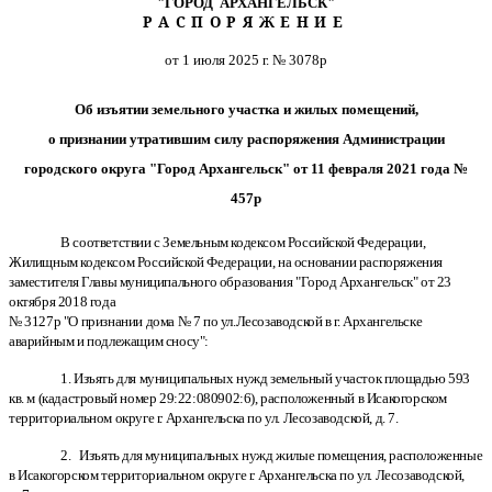
"ГОРОД АРХАНГЕЛЬСК"
РАСПОРЯЖЕНИЕ
от 1 июля 2025 г. № 3078р
Об изъятии земельного участка и жилых помещений,
о признании утратившим силу распоряжения Администрации
городского округа "Город Архангельск" от 11 февраля 2021 года №
457р
В соответствии с Земельным кодексом Российской Федерации,
Жилищным кодексом Российской Федерации, на основании распоряжения
заместителя Главы муниципального образования "Город Архангельск" от 23
октября 2018 года
№ 3127р "О признании дома № 7 по ул.Лесозаводской в г. Архангельске
аварийным и подлежащим сносу":
1. Изъять для муниципальных нужд земельный участок площадью 593
кв. м (кадастровый номер 29:22:080902:6), расположенный в Исакогорском
территориальном округе г. Архангельска по ул. Лесозаводской, д. 7.
2. Изъять для муниципальных нужд жилые помещения, расположенные
в Исакогорском территориальном округе г. Архангельска по ул. Лесозаводской,