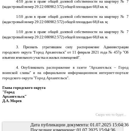
4/10 доли в праве общей долевой собственности на квартиру № 7
(кадастровый номер 29:22:080902:572) общей площадью 68,8 кв. м;
1/10 доли в праве общей долевой собственности на квартиру № 7
(кадастровый номер 29:22:080902:572) общей площадью 68,8 кв. м;
1/10 доли в праве общей долевой собственности на квартиру № 7
(кадастровый номер 29:22:080902:572) общей площадью 68,8 кв. м.
3. Признать утратившим силу распоряжение Администрации
городского округа "Город Архангельск"
от 11 февраля 2021 года № 457р "Об
изъятии земельного участка и жилых помещений".
4. О
публиковать распоряжение в газете "Архангельск – Город
воинской славы" и на официальном информационном интернет-портале
городского округа "Город Архангельск".
Глава городского округа
"Город
Архангельск"
Д.А. Морев
Скоро что то будет...
Дата публикации документа: 01.07.2025 15:04:36
Последнее изменение: 01.07.2025 15:04:36