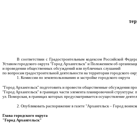
тер
В соответствии с Градостроительным кодексом Российской Федер
Уставом городского округа "Город Архангельск" и Положением об организац
и проведении общественных обсуждений или публичных слушаний
по вопросам градостроительной деятельности на территории городского ок
1. Комиссии по землепользованию и застройке городского округа
"Город Архангельск" подготовить и провести общественные обсуждения
про
"Город Архангельск" в границах части элемента планировочной структуры: п
ул. Поморская, в границах которых предусматривается осуществление деяте
2. Опубликовать распоряжение в газете "Архангельск – Город воинс
Глава городского округа
"Город Архангельск"
Д.А. М