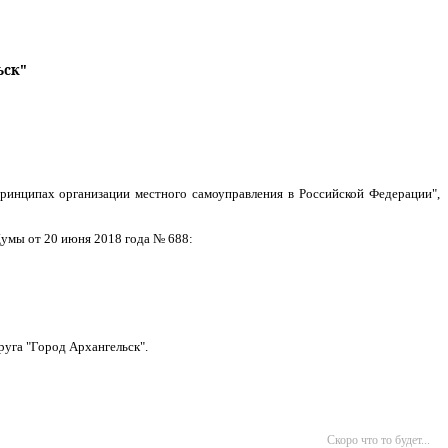
ьск"
ринципах организации местного самоуправления в Российской Федерации",
Думы от 20 июня 2018 года № 688:
руга "Город Архангельск".
Скоро что то будет...