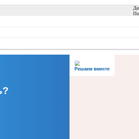
Да
По
Решаем вместе
ь?