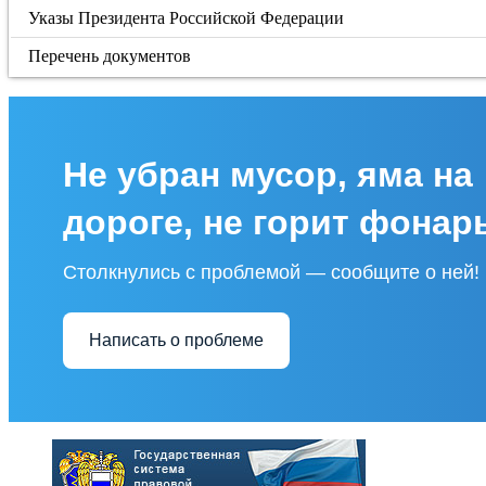
Указы Президента Российской Федерации
Перечень документов
Не убран мусор, яма на
дороге, не горит фонар
Столкнулись с проблемой — сообщите о ней!
Написать о проблеме