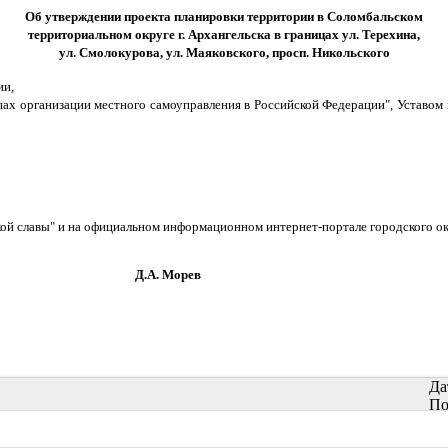
Об утверждении проекта планировки территории в Соломбальском
территориальном округе г. Архангельска в границах ул. Терехина,
ул. Смолокурова, ул. Маяковского, просп. Никольского
ии,
х организации местного самоуправления в Российской Федерации", Уставом 
ской славы" и на официальном информационном интернет-портале городского ок
орев
Да
По