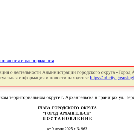
новления и распоряжения
ция о деятельности Администрации городского округа «Город А
туальная информация и новости находятся:
https://arhcity.gosuslugi
м территориальном округе г. Архангельска в границах ул. Тере
ГЛАВА ГОРОДСКОГО ОКРУГА
"ГОРОД АРХАНГЕЛЬСК"
П О С Т А Н О В Л Е Н И Е
от 9 июня 2025 г. № 963