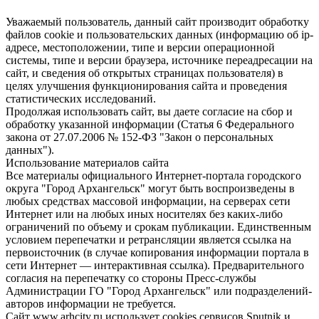
Уважаемый пользователь, данный сайт производит обработку
файлов cookie и пользовательских данных (информацию об ip-
адресе, местоположении, типе и версии операционной
системы, типе и версии браузера, источнике переадресации на
сайт, и сведения об открытых страницах пользователя) в
целях улучшения функционирования сайта и проведения
статистических исследований.
Продолжая использовать сайт, вы даете согласие на сбор и
обработку указанной информации (Статья 6 Федерального
закона от 27.07.2006 № 152-ФЗ "Закон о персональных
данных").
Использование материалов сайта
Все материалы официального Интернет-портала городского
округа "Город Архангельск" могут быть воспроизведены в
любых средствах массовой информации, на серверах сети
Интернет или на любых иных носителях без каких-либо
ограничений по объему и срокам публикации. Единственным
условием перепечатки и ретрансляции является ссылка на
первоисточник (в случае копирования информации портала в
сети Интернет — интерактивная ссылка). Предварительного
согласия на перепечатку со стороны Пресс-службы
Администрации ГО "Город Архангельск" или подразделений-
авторов информации не требуется.
Сайт www.arhcity.ru использует cookies сервисов Sputnik и