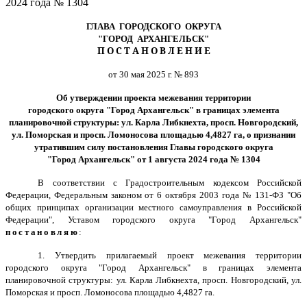
2024 года № 1304
ГЛАВА ГОРОДСКОГО ОКРУГА
"ГОРОД АРХАНГЕЛЬСК"
П О С Т А Н О В Л Е Н И Е
от 30 мая 2025 г. № 893
Об утверждении проекта межевания территории
городского округа "Город Архангельск" в границах элемента
планировочной структуры: ул. Карла Либкнехта, просп. Новгородский,
ул. Поморская и просп. Ломоносова площадью 4,4827 га, о признании
утратившим силу постановления Главы городского округа
"Город Архангельск" от 1 августа 2024 года № 1304
В соответствии с Градостроительным кодексом Российской
Федерации, Федеральным законом от 6 октября 2003 года № 131-ФЗ "Об
общих принципах организации местного самоуправления в Российской
Федерации", Уставом городского округа "Город Архангельск"
постановляю
:
1. Утвердить прилагаемый проект межевания территории
городского округа "Город Архангельск" в границах элемента
планировочной структуры: ул. Карла Либкнехта, просп. Новгородский, ул.
Поморская и просп. Ломоносова площадью 4,4827 га.