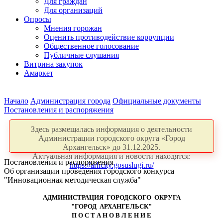
Для граждан
Для организаций
Опросы
Мнения горожан
Оценить противодействие коррупции
Общественное голосование
Публичные слушания
Витрина закупок
Амаркет
Начало
Администрация города
Официальные документы
Постановления и распоряжения
Здесь размещалась информация о деятельности
Администрации городского округа «Город
Архангельск» до 31.12.2025.
Актуальная информация и новости находятся:
Постановления и распоряжения
https://arhcity.gosuslugi.ru/
Об организации проведения городского конкурса
"Инновационная методическая служба"
АДМИНИСТРАЦИЯ ГОРОДСКОГО ОКРУГА
"ГОРОД АРХАНГЕЛЬСК"
П О С Т А Н О В Л Е Н И Е