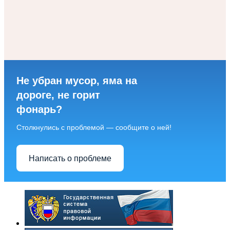
Не убран мусор, яма на
дороге, не горит
фонарь?
Столкнулись с проблемой — сообщите о ней!
Написать о проблеме