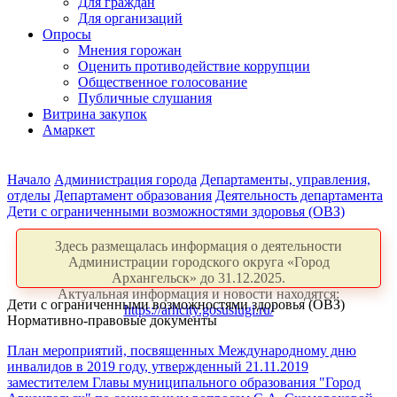
Для граждан
Для организаций
Опросы
Мнения горожан
Оценить противодействие коррупции
Общественное голосование
Публичные слушания
Витрина закупок
Амаркет
Начало
Администрация города
Департаменты, управления,
отделы
Департамент образования
Деятельность департамента
Дети с ограниченными возможностями здоровья (ОВЗ)
Здесь размещалась информация о деятельности
Администрации городского округа «Город
Архангельск» до 31.12.2025.
Актуальная информация и новости находятся:
Дети с ограниченными возможностями здоровья (ОВЗ)
https://arhcity.gosuslugi.ru/
Нормативно-правовые документы
План мероприятий, посвященных Международному дню
инвалидов в 2019 году, утвержденный 21.11.2019
заместителем Главы муниципального образования "Город