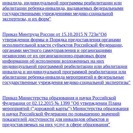
инвалида, индивидуальной программы реабилитации или
абилитации ребенка-инвалида, выдаваемых федеральными
государственными учреждениями медико-социальной
экспертизы, и их форм"
Приказ Минтруда России от 15.10.2015 N 723н"Об
утверждении формы и Порядка предоставления органами
исполнительной власти субъектов Российской Федерации,
органами местного самоуправления и организациями
независимо от их организационно-правовых форм
информации об исполнении возложенных на них
индивидуальной программой реабилитации или абилитации
инвалида и индивидуальной программой реабилитации или
абилитации ребенка-инвалида мероприятий в федеральные
государственные учреждения медико-социальной экспертизы"
Приказ Министерства образования и науки Российской
Федерации от 02.12.2015 № 1399 "Об утверждении Плана
мероприятий ("дорожной карты") Министерства образования
и науки Российской Федерации по повышению значений
показателей доступности для инвалидов объектов и
предоставляемых на них услуг в сфере образования"