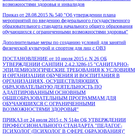
возможностями здоровья и инвалидов
Приказ от 28.08.2015 № 540 "Об утверждении плана
мероприятий по введению федерального государственного
образовательного стандарта начального общего образования
обучающихся с ограниченными возможностями здоровья"
Дополнительные меры по созданию условий для занятий
физической культурой и спортом для лиц с ОВЗ
ПОСТАНОВЛЕНИЕ от 10 июля 2015 г. N 26 ОБ
УТВЕРЖДЕНИИ САНПИН 2.4.2.3286-15 "САНИТАРНО-
ЭПИДЕМИОЛОГИЧЕСКИЕ ТРЕБОВАНИЯ К УСЛОВИЯМ
И ОРГАНИЗАЦИИ ОБУЧЕНИЯ И ВОСПИТАНИЯ В
ОРГАНИЗАЦИЯХ, ОСУЩЕСТВЛЯЮЩИХ
ОБРАЗОВАТЕЛЬНУЮ ДЕЯТЕЛЬНОСТЬ ПО
АДАПТИРОВАННЫМ ОСНОВНЫМ
ОБЩЕОБРАЗОВАТЕЛЬНЫМ ПРОГРАММАМ ДЛЯ
ОБУЧАЮЩИХСЯ С ОГРАНИЧЕННЫМИ
ВОЗМОЖНОСТЯМИ ЗДОРОВЬЯ"
ПРИКАЗ от 24 июля 2015 г. N 514н ОБ УТВЕРЖДЕНИИ
ПРОФЕССИОНАЛЬНОГО СТАНДАРТА "ПЕДАГОГ-
ПСИХОЛОГ (ПСИХОЛОГ В СФЕРЕ ОБРАЗОВАНИЯ)"