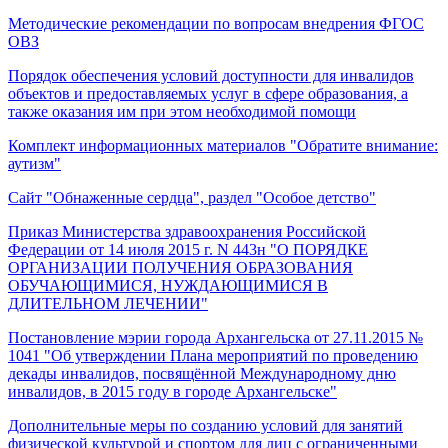
Методические рекомендации по вопросам внедрения ФГОС
ОВЗ
Порядок обеспечения условий доступности для инвалидов
объектов и предоставляемых услуг в сфере образования, а
также оказания им при этом необходимой помощи
Комплект информационных материалов "Обратите внимание:
аутизм"
Сайт "Обнаженные сердца", раздел "Особое детство"
Приказ Министерства здравоохранения Российской
Федерации от 14 июля 2015 г. N 443н "О ПОРЯДКЕ
ОРГАНИЗАЦИИ ПОЛУЧЕНИЯ ОБРАЗОВАНИЯ
ОБУЧАЮЩИМИСЯ, НУЖДАЮЩИМИСЯ В
ДЛИТЕЛЬНОМ ЛЕЧЕНИИ"
Постановление мэрии города Архангельска от 27.11.2015 №
1041 "Об утверждении Плана мероприятий по проведению
декады инвалидов, посвящённой Международному дню
инвалидов, в 2015 году в городе Архангельске"
Дополнительные меры по созданию условий для занятий
физической культурой и спортом для лиц с ограниченными