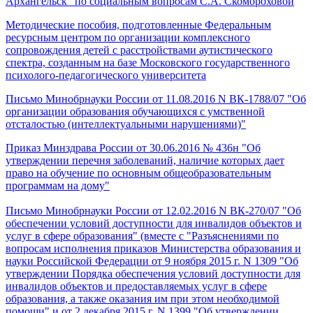
Архангельск" по социальным вопросам С.А. Скомороховой
Методические пособия, подготовленные Федеральным
ресурсным центром по организации комплексного
сопровождения детей с расстройствами аутистического
спектра, созданным на базе Московского государственного
психолого-педагогического университета
Письмо Минобрнауки России от 11.08.2016 N ВК-1788/07 "Об
организации образования обучающихся с умственной
отсталостью (интеллектуальными нарушениями)"
Приказ Минздрава России от 30.06.2016 № 436н "Об
утверждении перечня заболеваний, наличие которых дает
право на обучение по основным общеобразовательным
программам на дому"
Письмо Минобрнауки России от 12.02.2016 N ВК-270/07 "Об
обеспечении условий доступности для инвалидов объектов и
услуг в сфере образования" (вместе с "Разъяснениями по
вопросам исполнения приказов Министерства образования и
науки Российской Федерации от 9 ноября 2015 г. N 1309 "Об
утверждении Порядка обеспечения условий доступности для
инвалидов объектов и предоставляемых услуг в сфере
образования, а также оказания им при этом необходимой
помощи" и от 2 декабря 2015 г. N 1399 "Об утверждении