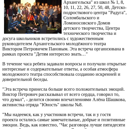
Архангельска" из школ № 1, 8,
10, 11, 22, 26, 27, 50, 48, Детско-
подросткового центра "Радуга",
Соломбальского и
Ломоносовского Домов
детского творчества, Центра
технического творчества и
досуга школьников встретились с художественным
руководителем Архангельского молодёжного театра
Виктором Петровичем Пановым. Эта встреча организована в
рамках проекта "Детям интересно знать…"
В течение часа ребята задавали вопросы и получали открытые
интересные и содержательные ответы, а особая атмосфера
молодежного театра способствовала созданию искренней и
доверительной беседы.
"Эта встреча принесла больше всего положительных эмоций.
Виктор Петрович рассказывал от всего сердца, говорил то,
что думал", - делится своими впечатлениями Алёна Шашкова,
активистка отряда "Юность" школы №8.
"Мы надеемся, как у участников встречи, так и у гостя
проекта остались самые замечательные, добрые и позитивные
эмоции. Ведь, как известно, "Час разговора лучше пятидесяти