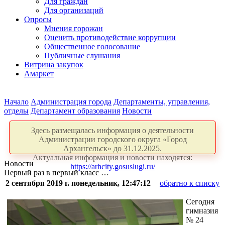
Для граждан
Для организаций
Опросы
Мнения горожан
Оценить противодействие коррупции
Общественное голосование
Публичные слушания
Витрина закупок
Амаркет
Начало
Администрация города
Департаменты, управления,
отделы
Департамент образования
Новости
Здесь размещалась информация о деятельности
Администрации городского округа «Город
Архангельск» до 31.12.2025.
Актуальная информация и новости находятся:
Новости
https://arhcity.gosuslugi.ru/
Первый раз в первый класс …
2 сентября 2019 г. понедельник, 12:47:12
обратно к списку
Сегодня
гимназия
№ 24