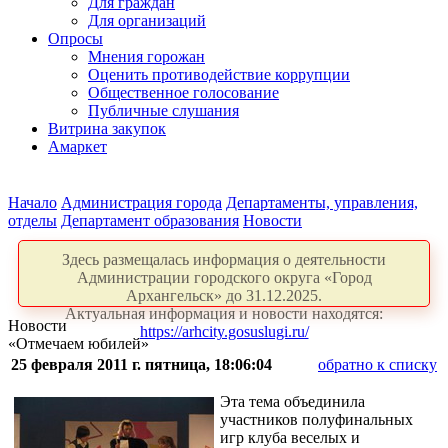
Для граждан
Для организаций
Опросы
Мнения горожан
Оценить противодействие коррупции
Общественное голосование
Публичные слушания
Витрина закупок
Амаркет
Начало
Администрация города
Департаменты, управления,
отделы
Департамент образования
Новости
Здесь размещалась информация о деятельности
Администрации городского округа «Город
Архангельск» до 31.12.2025.
Актуальная информация и новости находятся:
Новости
https://arhcity.gosuslugi.ru/
«Отмечаем юбилей»
25 февраля 2011 г. пятница, 18:06:04
обратно к списку
Эта тема объединила
участников полуфинальных
игр клуба веселых и