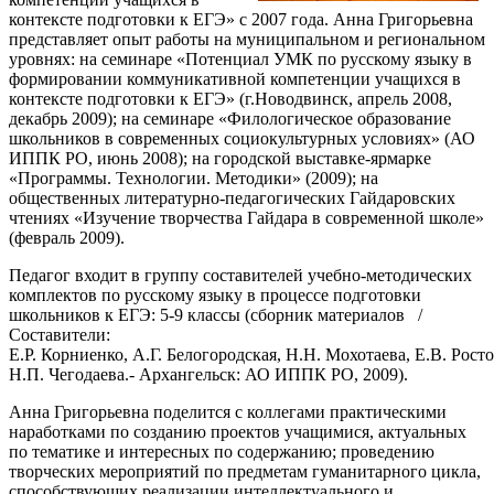
контексте подготовки к ЕГЭ» с 2007 года. Анна Григорьевна
представляет опыт работы на муниципальном и региональном
уровнях: на семинаре «Потенциал УМК по русскому языку в
формировании коммуникативной компетенции учащихся в
контексте подготовки к ЕГЭ» (г.Новодвинск, апрель 2008,
декабрь 2009); на семинаре «Филологическое образование
школьников в современных социокультурных условиях» (АО
ИППК РО, июнь 2008); на городской выставке-ярмарке
«Программы. Технологии. Методики» (2009); на
общественных литературно-педагогических Гайдаровских
чтениях «Изучение творчества Гайдара в современной школе»
(февраль 2009).
Педагог входит в группу составителей учебно-методических
комплектов по русскому языку в процессе подготовки
школьников к ЕГЭ: 5-9 классы (сборник материалов /
Составители:
Е.Р. Корниенко, А.Г. Белогородская, Н.Н. Мохотаева, Е.В. Росто
Н.П. Чегодаева.- Архангельск: АО ИППК РО, 2009).
Анна Григорьевна поделится с коллегами практическими
наработками по созданию проектов учащимися, актуальных
по тематике и интересных по содержанию; проведению
творческих мероприятий по предметам гуманитарного цикла,
способствующих реализации интеллектуального и