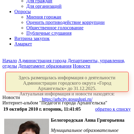
Для граждан
Для организаций
Опросы
Мнения горожан
Оценить противодействие коррупции
Общественное голосование
Публичные слушания
Витрина закупок
Амаркет
Начало
Администрация города
Департаменты, управления,
отделы
Департамент образования
Новости
Здесь размещалась информация о деятельности
Администрации городского округа «Город
Архангельск» до 31.12.2025.
Актуальная информация и новости находятся:
Новости
https://arhcity.gosuslugi.ru/
Интернет-альбом "Педагоги города Архангельска"
19 октября 2010 г. вторник, 11:41:05
обратно к списку
Белогородская Анна Григорьевна
Муниципальное образовательное