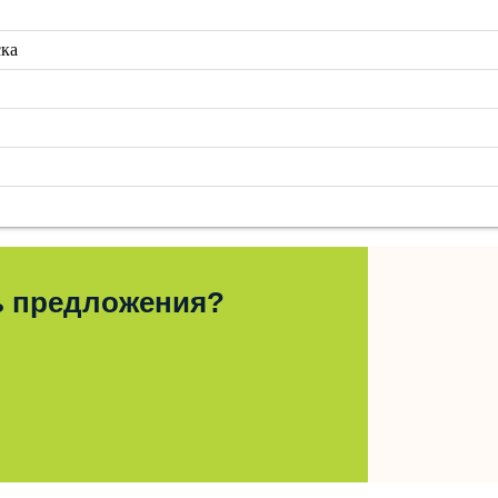
ска
ь предложения?