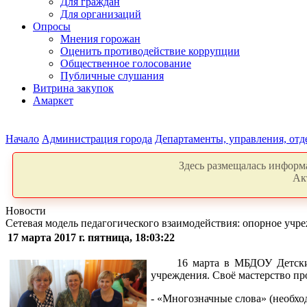
Для граждан
Для организаций
Опросы
Мнения горожан
Оценить противодействие коррупции
Общественное голосование
Публичные слушания
Витрина закупок
Амаркет
Начало
Администрация города
Департаменты, управления, от
Здесь размещалась информа
Ак
Новости
Сетевая модель педагогического взаимодействия: опорное уч
17 марта 2017 г. пятница, 18:03:22
16 марта в МБДОУ Детски
учреждения. Своё мастерство пр
- «Многозначные слова» (необхо