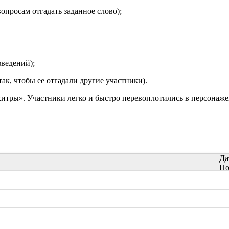
опросам отгадать заданное слово);
зведений);
к, чтобы ее отгадали другие участники).
итры». Участники легко и быстро перевоплотились в персонаже
Да
По