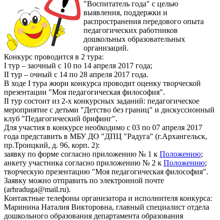
"Воспитатель года" с целью
выявления, поддержки и
распространения передового опыта
педагогических работников
дошкольных образовательных
организаций.
Конкурс проводится в 2 тура:
I тур – заочный с 10 по 14 апреля 2017 года;
II тур – очный с 14 по 28 апреля 2017 года.
В ходе I тура жюри конкурса проводит оценку творческой
презентации "Моя педагогическая философия".
II тур состоит из 2-х конкурсных заданий: педагогическое
мероприятие с детьми "Детство без границ" и дискуссионный
клуб "Педагогический брифинг".
Для участия в конкурсе необходимо с 03 по 07 апреля 2017
года представить в МБУ ДО "ДПЦ "Радуга" (г.Архангельск,
пр.Троицкий, д. 96, корп. 2):
заявку по форме согласно приложению № 1 к
Положению
;
анкету участника согласно приложению № 2 к
Положению
;
творческую презентацию "Моя педагогическая философия".
Заявку можно отправить по электронной почте
(arhraduga@mail.ru).
Контактные телефоны организатора и исполнителя конкурса:
Маринина Наталия Викторовна, главный специалист отдела
дошкольного образования департамента образования