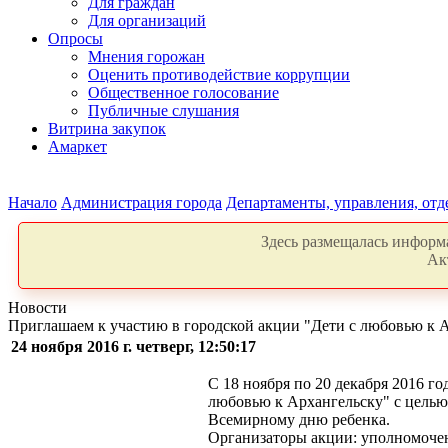
Для граждан
Для организаций
Опросы
Мнения горожан
Оценить противодействие коррупции
Общественное голосование
Публичные слушания
Витрина закупок
Амаркет
Начало
Администрация города
Департаменты, управления, от
Здесь размещалась информа
Ак
Новости
Приглашаем к участию в городской акции "Дети с любовью к 
24 ноября 2016 г. четверг, 12:50:17
С 18 ноября по 20 декабря 2016 г
любовью к Архангельску" с целью
Всемирному дню ребенка.
Организаторы акции: уполномочен