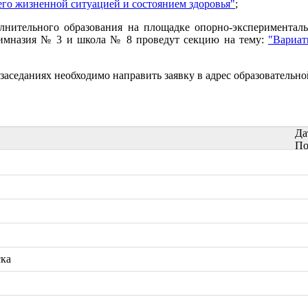
 его жизненной ситуацией и состоянием здоровья"
;
олнительного образования на площадке опорно-экспериментал
) гимназия № 3 и школа № 8 проведут секцию на тему:
"Вариат
заседаниях необходимо направить заявку в адрес образовательно
Да
По
ска