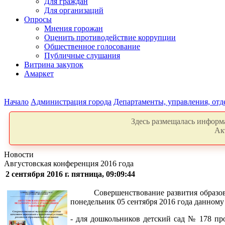
Для граждан
Для организаций
Опросы
Мнения горожан
Оценить противодействие коррупции
Общественное голосование
Публичные слушания
Витрина закупок
Амаркет
Начало
Администрация города
Департаменты, управления, от
Здесь размещалась информа
Ак
Новости
Августовская конференция 2016 года
2 сентября 2016 г. пятница, 09:09:44
Совершенствование развития образо
понедельник 05 сентября 2016 года данному
- для дошкольников детский сад № 178 пр