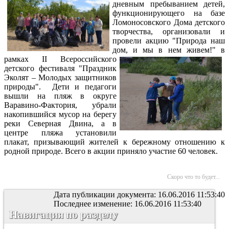
дневным пребыванием детей,
функционирующего на базе
Ломоносовского Дома детского
творчества, организовали и
провели акцию "Природа наш
дом, и мы в нем
живем!" в
рамках II Всероссийского
детского фестиваля "Праздник
Эколят – Молодых защитников
природы". Дети и педагоги
вышли на пляж в округе
Варавино-Фактория, убрали
накопившийся мусор на берегу
реки Северная Двина, а в
центре пляжа установили
плакат, призывающий жителей к бережному отношению к
родной природе. Всего в акции приняло участие 60 человек.
Скоро что то будет...
Дата публикации документа: 16.06.2016 11:53:40
Последнее изменение: 16.06.2016 11:53:40
Навигация по разделу