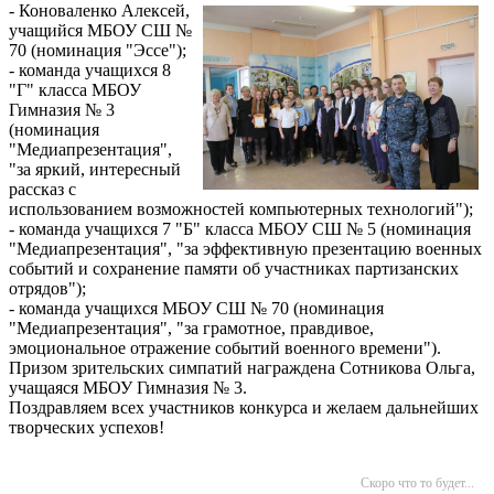
- Коноваленко Алексей,
учащийся МБОУ СШ №
70 (номинация "Эссе");
- команда учащихся 8
"Г" класса МБОУ
Гимназия № 3
(номинация
"Медиапрезентация",
"за яркий, интересный
рассказ с
использованием возможностей компьютерных технологий");
- команда учащихся 7 "Б" класса МБОУ СШ № 5 (номинация
"Медиапрезентация", "за эффективную презентацию военных
событий и сохранение памяти об участниках партизанских
отрядов");
- команда учащихся МБОУ СШ № 70 (номинация
"Медиапрезентация", "за грамотное, правдивое,
эмоциональное отражение событий военного времени").
Призом зрительских симпатий награждена Сотникова Ольга,
учащаяся МБОУ Гимназия № 3.
Поздравляем всех участников конкурса и желаем дальнейших
творческих успехов!
Скоро что то будет...