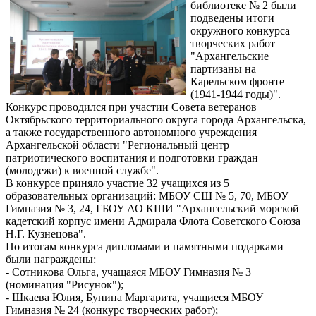
библиотеке № 2 были
подведены итоги
окружного конкурса
творческих работ
"Архангельские
партизаны на
Карельском фронте
(1941-1944 годы)".
Конкурс проводился при участии Совета ветеранов
Октябрьского территориального округа города Архангельска,
а также государственного автономного учреждения
Архангельской области "Региональный центр
патриотического воспитания и подготовки граждан
(молодежи) к военной службе".
В конкурсе приняло участие 32 учащихся из 5
образовательных организаций: МБОУ СШ № 5, 70, МБОУ
Гимназия № 3, 24, ГБОУ АО КШИ "Архангельский морской
кадетский корпус имени Адмирала Флота Советского Союза
Н.Г. Кузнецова".
По итогам конкурса дипломами и памятными подарками
были награждены:
- Сотникова Ольга, учащаяся МБОУ Гимназия № 3
(номинация "Рисунок");
- Шкаева Юлия, Бунина Маргарита, учащиеся МБОУ
Гимназия № 24 (конкурс творческих работ);