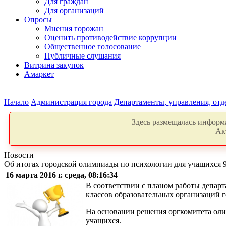
Для граждан
Для организаций
Опросы
Мнения горожан
Оценить противодействие коррупции
Общественное голосование
Публичные слушания
Витрина закупок
Амаркет
Начало
Администрация города
Департаменты, управления, от
Здесь размещалась информа
Ак
Новости
Об итогах городской олимпиады по психологии для учащихся 9
16 марта 2016 г. среда, 08:16:34
В соответствии с планом работы депар
классов образовательных организаций г
На основании решения оргкомитета о
учащихся.