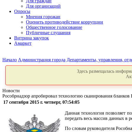
Для граждан
Для организаций
Опросы
Мнения горожан
Оценить противодействие коррупции
Общественное голосование
Публичные слушания
Витрина закупок
Амаркет
Начало
Администрация города
Департаменты, управления, от
Здесь размещалась информа
Ак
Новости
Рособрнадзор апробировал технологию сканирования бланков
17 сентября 2015 г. четверг, 07:54:05
Данная технология позволяет п
передать весь массив данных в
По словам руководителя Рособна