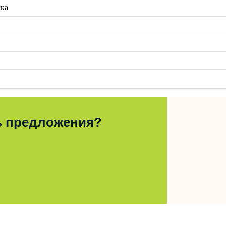
ска
ь предложения?