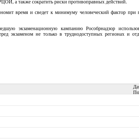
РЦОИ, а также сократить риски противоправных действий.
ономит время и сведет к минимуму человеческий фактор при п
едшую экзаменационную кампанию Рособрнадзор использов
еред экзаменом не только в труднодоступных регионах и от
Да
По