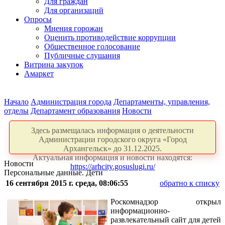
Для граждан
Для организаций
Опросы
Мнения горожан
Оценить противодействие коррупции
Общественное голосование
Публичные слушания
Витрина закупок
Амаркет
Начало
Администрация города
Департаменты, управления,
отделы
Департамент образования
Новости
Здесь размещалась информация о деятельности
Администрации городского округа «Город
Архангельск» до 31.12.2025.
Актуальная информация и новости находятся:
Новости
https://arhcity.gosuslugi.ru/
Персональные данные. Дети
16 сентября 2015 г. среда, 08:06:55
обратно к списку
Роскомнадзор открыл
информационно-
развлекательный сайт для детей