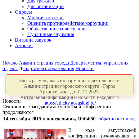
Для граждан
Для организаций
Опросы
Мнения горожан
Оценить противодействие коррупции
Общественное голосование
Публичные слушания
Витрина закупок
Амаркет
Начало
Администрация города
Департаменты, управления,
отделы
Департамент образования
Новости
Здесь размещалась информация о деятельности
Администрации городского округа «Город
Архангельск» до 31.12.2025.
Актуальная информация и новости находятся:
Новости
https://arhcity.gosuslugi.ru/
Секционные заседания августовской конференции
продолжаются
14 сентября 2015 г. понедельник, 10:04:50
обратно к списку
В ходе августовской
конференции руководящих и