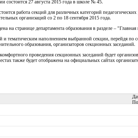
и состоится 27 августа 2015 года в школе № 45.
тоится работа секций для различных категорий педагогических
ельных организаций со 2 по 18 сентября 2015 года.
а на странице департамента образования в разделе – "Главная 
и тематическим наполнением выбранной секции, перейдя по сс
нительного образования, организаторов секционных заседаний.
и комфортного проведения секционных заседаний будет организо
естах также будет отображена на официальных сайтах организа
Да
По