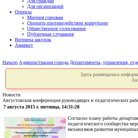
Для граждан
Для организаций
Опросы
Мнения горожан
Оценить противодействие коррупции
Общественное голосование
Публичные слушания
Витрина закупок
Амаркет
Начало
Администрация города
Департаменты, управления, от
Здесь размещалась информа
Ак
Новости
Августовская конференция руководящих и педагогических раб
7 августа 2015 г. пятница, 14:31:28
Согласно плану работы департам
педагогического сообщества ме
механизмов развития муниципал