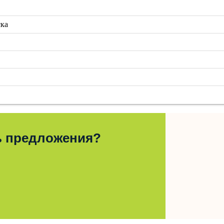
ска
ь предложения?