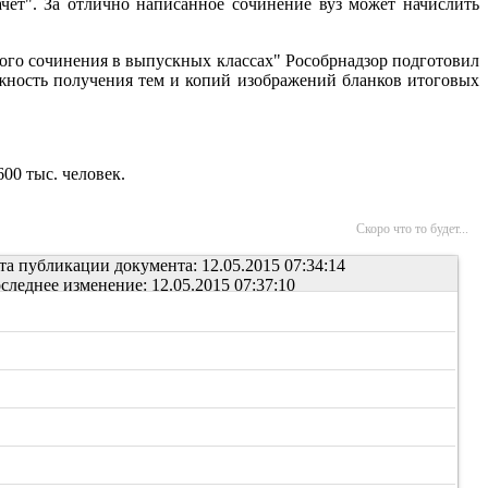
ачет". За отлично написанное сочинение вуз может начислить
ого сочинения в выпускных классах" Рособрнадзор подготовил
ожность получения тем и копий изображений бланков итоговых
00 тыс. человек.
Скоро что то будет...
та публикации документа: 12.05.2015 07:34:14
следнее изменение: 12.05.2015 07:37:10