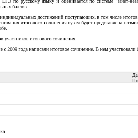
 ЕГЭ по русскому языку и оценивается по системе "зачет-нез
ьных баллов.
а индивидуальных достижений поступающих, в том числе итогов
ценивания итогового сочинения вузам будет представлена возм
жбе.
ов участников итогового сочинения.
с 2009 года написали итоговое сочинение. В нем участвовали 6
Да
По
ска