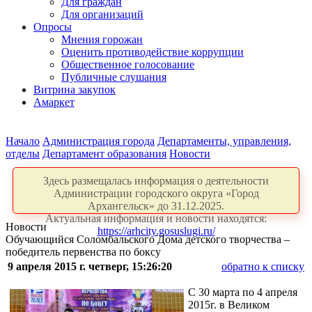
Для граждан
Для организаций
Опросы
Мнения горожан
Оценить противодействие коррупции
Общественное голосование
Публичные слушания
Витрина закупок
Амаркет
Начало
Администрация города
Департаменты, управления,
отделы
Департамент образования
Новости
Здесь размещалась информация о деятельности
Администрации городского округа «Город
Архангельск» до 31.12.2025.
Актуальная информация и новости находятся:
Новости
https://arhcity.gosuslugi.ru/
Обучающийся Соломбальского Дома детского творчества –
победитель первенства по боксу
9 апреля 2015 г. четверг, 15:26:20
обратно к списку
С 30 марта по 4 апреля
2015г. в Великом