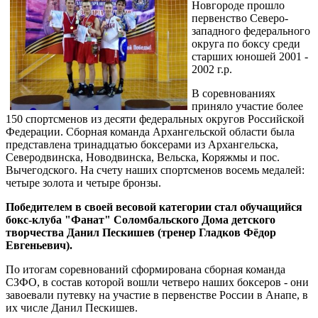
Новгороде прошло
первенство Северо-
западного федерального
округа по боксу среди
старших юношей 2001 -
2002 г.р.
В соревнованиях
приняло участие более
150 спортсменов из десяти федеральных округов Российской
Федерации. Сборная команда Архангельской области была
представлена тринадцатью боксерами из Архангельска,
Северодвинска, Новодвинска, Вельска, Коряжмы и пос.
Вычегодского. На счету наших спортсменов восемь медалей:
четыре золота и четыре бронзы.
Победителем в своей весовой категории стал обучащийся
бокс-клуба "Фанат" Соломбальского Дома детского
творчества Данил Пескишев (тренер Гладков Фёдор
Евгеньевич).
По итогам соревнований сформирована сборная команда
СЗФО, в состав которой вошли четверо наших боксеров - они
завоевали путевку на участие в первенстве России в Анапе, в
их числе Данил Пескишев.