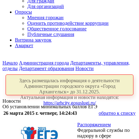
Для граждан
Для организаций
Опросы
Мнения горожан
Оценить противодействие коррупции
Общественное голосование
Публичные слушания
Витрина закупок
Амаркет
Начало
Администрация города
Департаменты, управления,
отделы
Департамент образования
Новости
Здесь размещалась информация о деятельности
Администрации городского округа «Город
Архангельск» до 31.12.2025.
Актуальная информация и новости находятся:
Новости
https://arhcity.gosuslugi.ru/
Об установлении минимальных баллов ЕГЭ
26 марта 2015 г. четверг, 14:24:43
обратно к списку
Распоряжением
Федеральной службы по
надзору в сфере