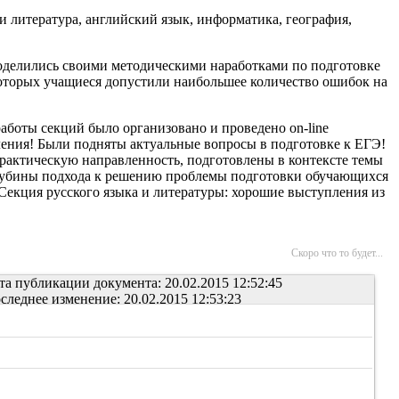
 и литература, английский язык, информатика, география,
оделились своими методическими наработками по подготовке
 которых учащиеся допустили наибольшее количество ошибок на
аботы секций было организовано и проведено on-line
ения! Были подняты актуальные вопросы в подготовке к ЕГЭ!
рактическую направленность, подготовлены в контексте темы
 глубины подхода к решению проблемы подготовки обучающихся
екция русского языка и литературы: хорошие выступления из
Скоро что то будет...
та публикации документа: 20.02.2015 12:52:45
следнее изменение: 20.02.2015 12:53:23