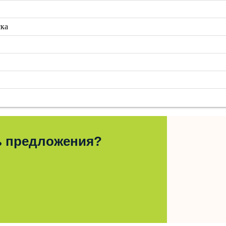
ска
ь предложения?