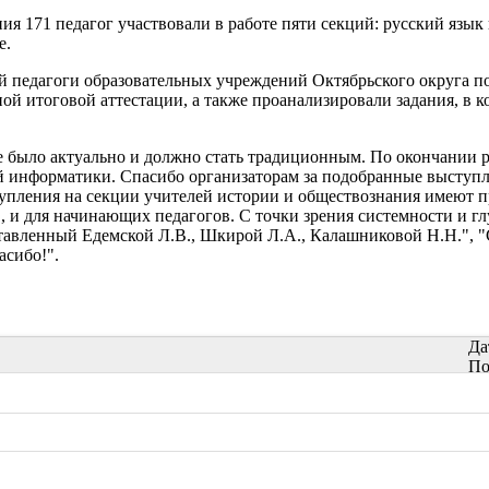
ия 171 педагог участвовали в работе пяти секций: русский язык
е.
й педагоги образовательных учреждений Октябрьского округа п
ной итоговой аттестации, а также проанализировали задания, в
 было актуально и должно стать традиционным. По окончании р
й информатики. Спасибо организаторам за подобранные выступл
пления на секции учителей истории и обществознания имеют п
в, и для начинающих педагогов. С точки зрения системности и
авленный Едемской Л.В., Шкирой Л.А., Калашниковой Н.Н.", "С
асибо!".
Да
По