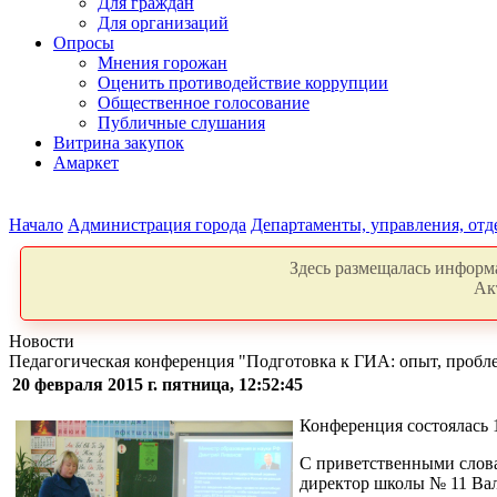
Для граждан
Для организаций
Опросы
Мнения горожан
Оценить противодействие коррупции
Общественное голосование
Публичные слушания
Витрина закупок
Амаркет
Начало
Администрация города
Департаменты, управления, от
Здесь размещалась информа
Ак
Новости
Педагогическая конференция "Подготовка к ГИА: опыт, пробл
20 февраля 2015 г. пятница, 12:52:45
Конференция состоялась 
С приветственными слова
директор школы № 11 Ва