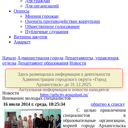
Для граждан
Для организаций
Опросы
Мнения горожан
Оценить противодействие коррупции
Общественное голосование
Публичные слушания
Витрина закупок
Амаркет
Начало
Администрация города
Департаменты, управления,
отделы
Департамент образования
Новости
Здесь размещалась информация о деятельности
Администрации городского округа «Город
Архангельск» до 31.12.2025.
Актуальная информация и новости находятся:
Новости
https://arhcity.gosuslugi.ru/
Вниманию молодых специалистов
16 июля 2014 г. среда, 10:25:34
обратно к списку
С целью привлечения
специалистов в
образовательные организации,
мэрией города Архангельска